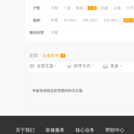
户型:
不限
一居
两居
三居
四居
公寓
大平
面积:
不限
70-100㎡
100-150㎡
150-180㎡
180-
项目经理:
不限
全部
装修案例
8
全部主题
排序方式
更多
本版块或指定的范围内尚无主题
关于我们
装修服务
核心业务
帮助中心