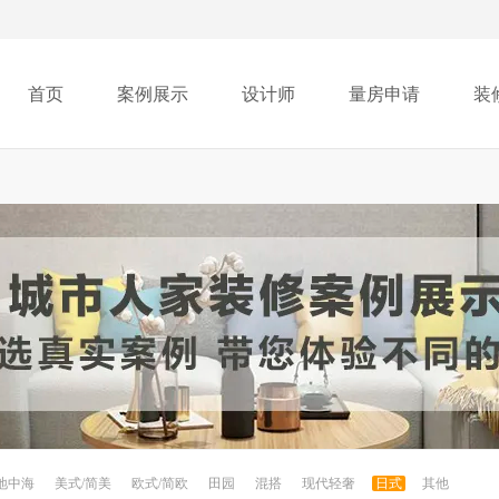
首页
案例展示
设计师
量房申请
装
地中海
美式/简美
欧式/简欧
田园
混搭
现代轻奢
日式
其他