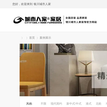
您好，欢迎来到
银川城市人家
首页
案例展示
»
›
›
风格:
不限
现代简约
新中式/中式
港式
北欧