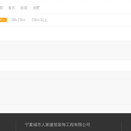
层
复式
跃层
别墅
200㎡
200-250㎡
250㎡以上
宁夏城市人家建筑装饰工程有限公司