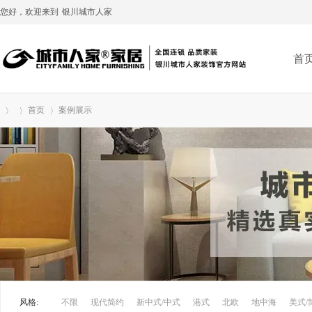
您好，欢迎来到
银川城市人家
首
首页
案例展示
»
›
›
风格:
不限
现代简约
新中式/中式
港式
北欧
地中海
美式/