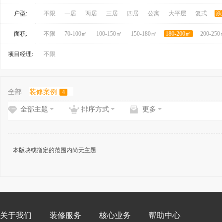
户型:
不限
一居
两居
三居
四居
公寓
大平层
复式
跃
面积:
不限
70-100㎡
100-150㎡
150-180㎡
180-200㎡
200-25
项目经理:
不限
全部
装修案例
4
全部主题
排序方式
更多
本版块或指定的范围内尚无主题
关于我们
装修服务
核心业务
帮助中心