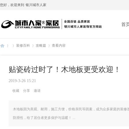
您好，欢迎来到
银川城市人家
首
装修百科
攻略篇
查看内容
贴瓷砖过时了！木地板更受欢迎！
银
›
›
›
›
2019-3-26 15:21
收藏
分享
邀请
木地板因为美观、耐用，施工方便，价格亲民等因素，成为众多家庭的装修
防滑性，给了居住者更多保护与温暖！ ...
川