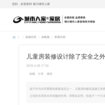
您好，欢迎来到
银川城市人家
装修百科
攻略篇
查看内容
儿童房装修设计除了安全之
银
›
›
›
›
2019-3-28 17:50
收藏
分享
邀请
孩子作为非常重要的家庭成员之一，儿童房的建设是建立亲
之间的关系有非常积极的作用。而事实证明，给孩子一个TA喜欢
川