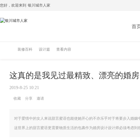
您好，欢迎来到
银川城市人家
首
装修百科
设计篇
查看内容
这真的是我见过最精致、漂亮的婚房
银
›
›
›
›
2019-8-25 10:21
收藏
分享
邀请
对于爱情中的女人来说甜言蜜语也能使她开心的不亦乐乎对于将要步入婚姻
这世界上的甜言蜜语更需要物质生活的包裹作为婚房设计设计师必须考虑到很多因
川