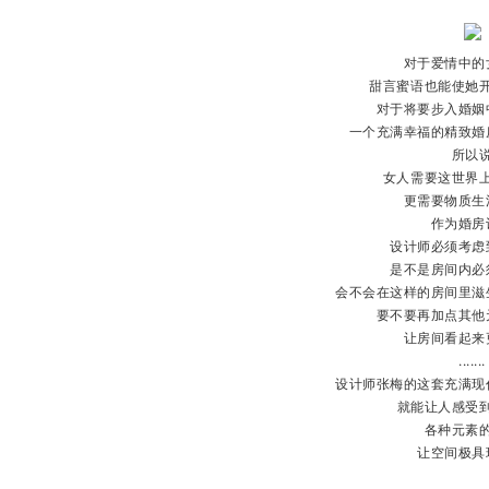
对于爱情中的
甜言蜜语也能使她
对于将要步入婚姻
一个充满幸福的精致婚
所以
女人需要这世界
更需要物质生
城
作为婚房
设计师必须考虑
是不是房间内必
会不会在这样的房间里滋
要不要再加点其他
让房间看起来
.......
设计师张梅的这套充满现
就能让人感受
各种元素
市
让空间极具