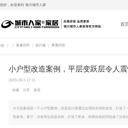
您好，欢迎来到
银川城市人家
首
装修百科
设计篇
查看内容
小户型改造案例，平层变跃层令人震
银
›
›
›
›
2019-10-3 17:11
收藏
分享
邀请
今天的案例是一个小户型案例，但是设计师通过合理的布局和改造，打造了
型参考。客厅，沙发旁边就是衣柜，打造了柜体，利用自然的凹陷做了沙发休闲区
川