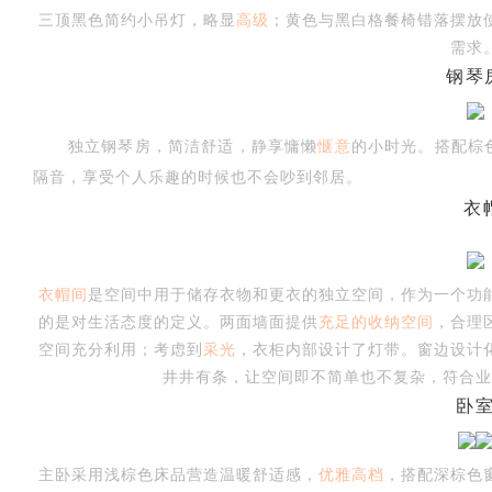
三顶黑色简约小吊灯，略显
高级
；黄色与黑白格餐椅错落摆放
需求
钢琴
独立钢琴房，简洁舒适，静享慵懒
惬意
的小时光。搭配棕
人
隔音，享受个人乐趣的时候也不会吵到邻居。
衣
衣帽间
是空间中用于储存衣物和更衣的独立空间，作为一个功
的是对生活态度的定义。两面墙面提供
充足的收纳空间
，
合理
空间充分利用；考虑到
采光
，衣柜内部设计了灯带。窗边设计
井井有条，让空间即不简单也不复杂，符合业
家
卧
主卧采用浅棕色床品营造温暖舒适感，
优雅高档
，搭配深棕色