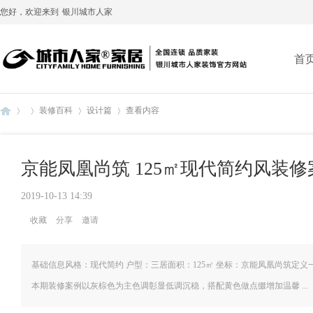
您好，欢迎来到
银川城市人家
首
装修百科
设计篇
查看内容
京能凤凰尚筑 125㎡现代简约风装
银
›
›
›
›
2019-10-13 14:39
收藏
分享
邀请
基础信息风格：现代简约 户型：三居面积：125㎡ 坐标：京能凤凰尚筑定
本期装修案例以灰棕色为主色调彰显低调沉稳，搭配黄色做点缀增加温馨 ...
川