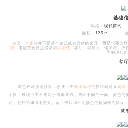
基础
风格：
现代简
面积：
125
㎡
定义一个
家
的并不是某个建筑或者具体的家具，而是想要怎样
稳
，搭配黄色做点缀增加
温馨感
。客厅、就餐区、钢琴房、衣
尚的现代简
城
客
灰色棉麻质感沙发，彰显业主
低调沉稳
的性格同时又
耐脏
个性，展现业主不拘泥于简单普通，与众不同的一面。黄色的
动，更加的和谐不突兀。放上照片和不同颜色的植物作为摆设
就
市