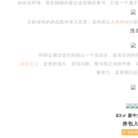
的休息环境。坐在榻榻米窗台这里喝茶看书，打造一个属于
次卧绿色的床品既简单又高贵；蓝色有让人
精神放松
洗
利用走廊过道空间隔出一个洗衣区，提高空间利
家的定义
，是梦的源头，是动与静、繁与简之间的平衡，
要努力，原来我们还
82㎡ 新
拎包
￥999