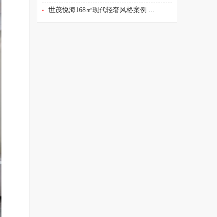
世茂悦海168㎡现代轻奢风格案例 ...